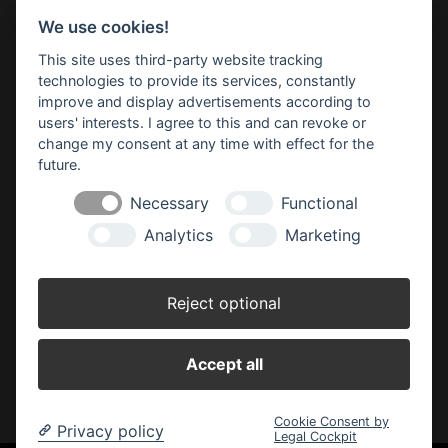
Grunewaldstraße 50 - 54
We use cookies!
47608 Geldern
Telefon: 0 28 31 - 13 05-0
This site uses third-party website tracking
geldern(at)baufuchs-vos.de
technologies to provide its services, constantly
improve and display advertisements according to
Kevelaer:
users' interests. I agree to this and can revoke or
Ladestraße 48 - 50
47623 Kevelaer
change my consent at any time with effect for the
Telefon: 0 28 32 - 97 26-0
future.
kevelaer(at)baufuchs-vos.de
Necessary
Functional
Analytics
Marketing
Öffnungszeiten:
Montag - Freitag:
Reject optional
08.30 - 19.00 Uhr
Samstag:
08.30 - 17.00 Uhr
Accept all
Cookie Consent by
Privacy policy
Legal Cockpit