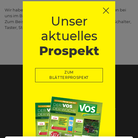
Wir haben viele Komponenten für die Elektroinstallation bei
uns im Baumarkt.
Unser
Zum Beispiel: Verteiler, Sensoren, Bewegungsmelder, Schalter,
Taster, Steckdosen, Schutzschalter, Sicherungen, etc.
aktuelles
Prospekt
ZUM
BLÄTTERPROSPEKT
Impressum
Datenschutz
Widerruf-Formular
Cookie-Einstellungen ändern
Geldern