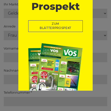
Prospekt
Ihr Markt in
*
ZUM
Anrede
BLÄTTERPROSPEKT
Vorname
Nachname
*
Telefonnummer
*