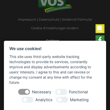
Impressum
Datenschutz
Widerruf-Formular
Cookie-Einstellungen ändern
Geldern
Grunewaldstraße 50 - 54
We use cookies!
47608 Geldern
Telefon: 0 28 31 - 13 05-0
This site uses third-party website tracking
geldern(at)baufuchs-vos.de
technologies to provide its services, constantly
improve and display advertisements according to
Kevelaer:
users' interests. I agree to this and can revoke or
Ladestraße 48 - 50
change my consent at any time with effect for the
47623 Kevelaer
Telefon: 0 28 32 - 97 26-0
future.
kevelaer(at)baufuchs-vos.de
Necessary
Functional
Analytics
Marketing
Öffnungszeiten: