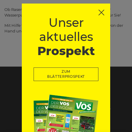
Ob Rasenmäher, Hochdruckreiniger, Kettensägen oder
Wasserpumpen - wir haben immer das richtige Gerät für Sie!
Unser
Mit Hilfe von Motorkraft geht die Gartenarbeit leichter von der
Hand und Sie arbeiten schneller und effizienter.
aktuelles
Prospekt
ZUM
BLÄTTERPROSPEKT
Impressum
Datenschutz
Widerruf-Formular
Cookie-Einstellungen ändern