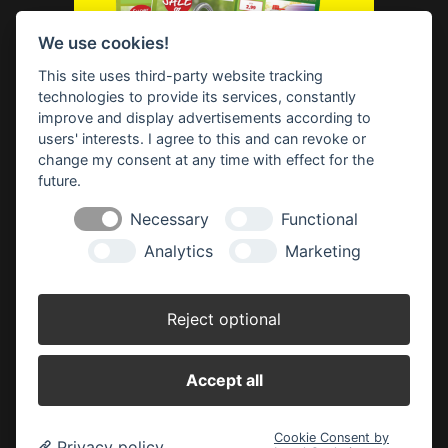
Geldern
Grunewaldstraße 50 - 54
We use cookies!
47608 Geldern
Telefon: 0 28 31 - 13 05-0
This site uses third-party website tracking
geldern(at)baufuchs-vos.de
technologies to provide its services, constantly
improve and display advertisements according to
Kevelaer:
users' interests. I agree to this and can revoke or
Ladestraße 48 - 50
47623 Kevelaer
change my consent at any time with effect for the
Telefon: 0 28 32 - 97 26-0
future.
kevelaer(at)baufuchs-vos.de
Necessary
Functional
Analytics
Marketing
Öffnungszeiten:
Montag - Freitag:
Reject optional
08.30 - 19.00 Uhr
Samstag:
08.30 - 17.00 Uhr
Accept all
Cookie Consent by
Privacy policy